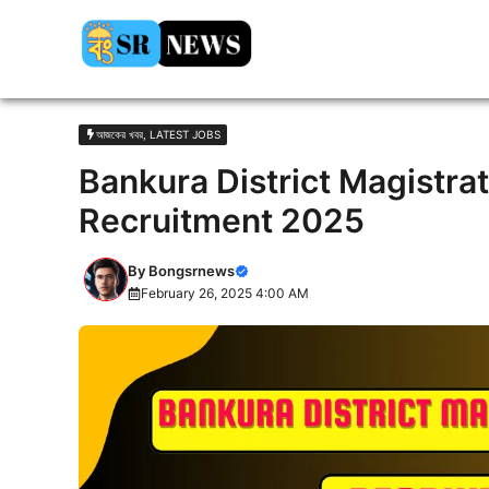
Skip
to
content
আজকের খবর
,
LATEST JOBS
Bankura District Magistrat
Recruitment 2025
By
Bongsrnews
February 26, 2025 4:00 AM