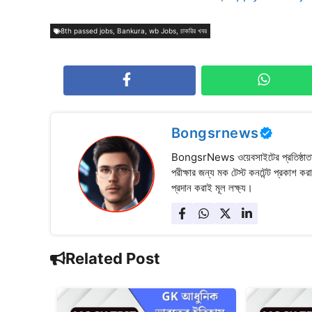
8th passed jobs
,
Bankura
,
wb Jobs
,
চাকরির খবর
Bongsrnews
BongsrNews ওয়েবসাইটের প্রতিষ্ঠাতা ও
পরীক্ষার জন্য মক টেস্ট কনটেন্ট প্রকাশ কর
প্রদান করাই মূল লক্ষ্য।
Related Post