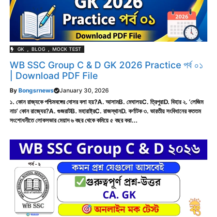
GK
,
BLOG
,
MOCK TEST
WB SSC Group C & D GK 2026 Practice পর্ব ০১
| Download PDF File
By
Bongsrnews
January 30, 2026
১. কোন রাজ্যকে পশ্চিমবঙ্গের দোসর বলা হয়?A. আসামB. মেঘালয়C. ত্রিপুরাD. বিহার ২. ‘লেজিম
নাচ’ কোন রাজ্যের?A. গুজরাটB. মহারাষ্ট্রC. রাজস্থানD. কর্ণাটক ৩. ভারতীয় সংবিধানের কততম
সংশোধনীতে লোকসভার মেয়াদ ৬ বছর থেকে কমিয়ে ৫ বছর করা...