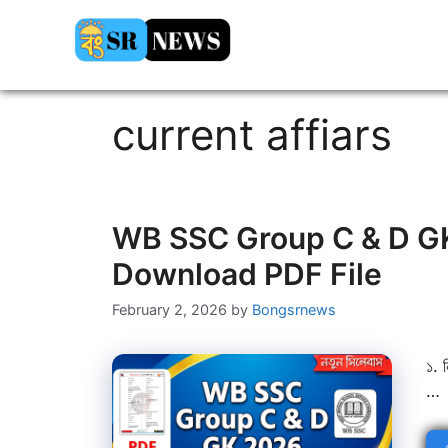
Skip
to
content
current affiars
WB SSC Group C & D GK 2
Download PDF File
February 2, 2026
by
Bongsrnews
১. 
…