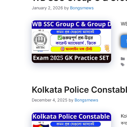
January 2, 2026
by
Bongsrnews
WB
Kolkata Police Constable 
December 4, 2025
by
Bongsrnews
Ko
কনস