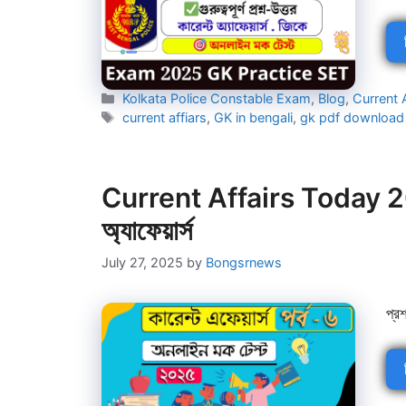
Categories
Kolkata Police Constable Exam
,
Blog
,
Current A
Tags
current affiars
,
GK in bengali
,
gk pdf download
Current Affairs Today 202
অ্যাফেয়ার্স
July 27, 2025
by
Bongsrnews
প্র