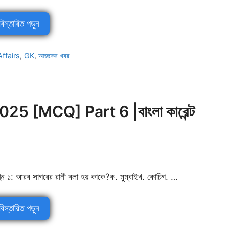
বিস্তারিত পড়ুন
ffairs
,
GK
,
আজকের খবর
5 [MCQ] Part 6 |বাংলা কারেন্ট
শ্ন ১: আরব সাগরের রানী বলা হয় কাকে?ক. মুম্বাইখ. কোচিগ. …
বিস্তারিত পড়ুন