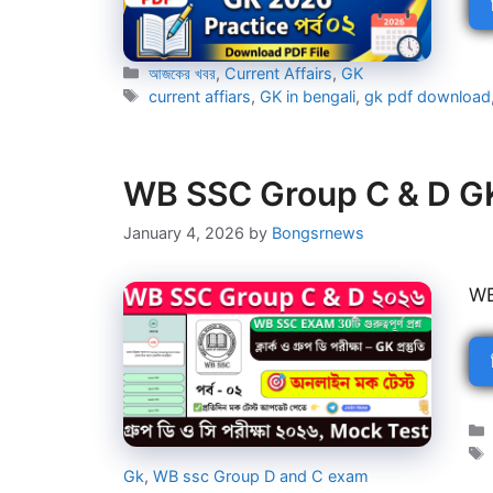
Categories
আজকের খবর
,
Current Affairs
,
GK
Tags
current affiars
,
GK in bengali
,
gk pdf download
WB SSC Group C & D GK 
January 4, 2026
by
Bongsrnews
WB
Gk
,
WB ssc Group D and C exam