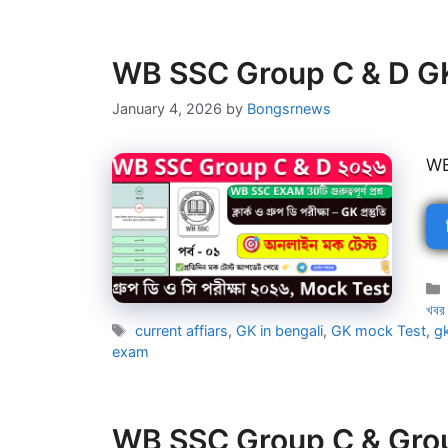
WB SSC Group C & D GK 
January 4, 2026
by
Bongsrnews
WB
খবর
Tags
current affiars
,
GK in bengali
,
GK mock Test
,
g
exam
WB SSC Group C & Group