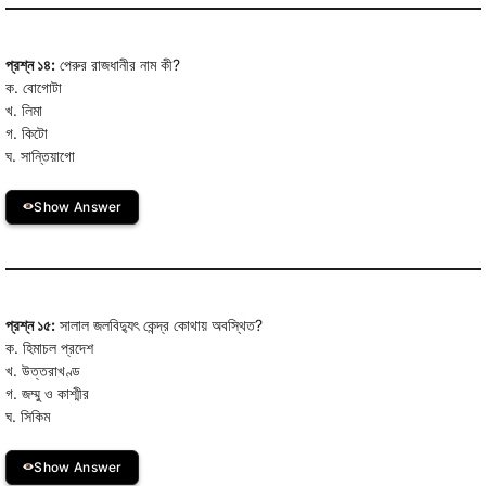
প্রশ্ন ১৪:
পেরুর রাজধানীর নাম কী?
ক. বোগোটা
খ. লিমা
গ. কিটো
ঘ. সান্তিয়াগো
Show Answer
প্রশ্ন ১৫:
সালাল জলবিদ্যুৎ কেন্দ্র কোথায় অবস্থিত?
ক. হিমাচল প্রদেশ
খ. উত্তরাখণ্ড
গ. জম্মু ও কাশ্মীর
ঘ. সিকিম
Show Answer