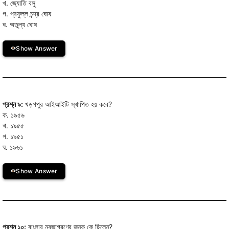
খ. জ্যোতি বসু
গ. প্রফুল্ল চন্দ্র ঘোষ
ঘ. অতুল্য ঘোষ
Show Answer
প্রশ্ন ৯:
খড়গপুর আইআইটি স্থাপিত হয় কবে?
ক. ১৯৫৬
খ. ১৯৫৫
গ. ১৯৫১
ঘ. ১৯৬১
Show Answer
প্রশ্ন ১০:
বাংলার নবজাগরণের জনক কে ছিলেন?