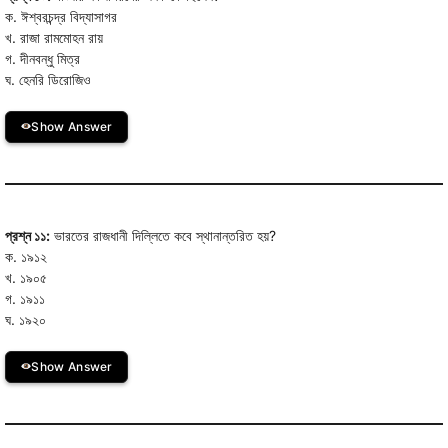
ক. ঈশ্বরচন্দ্র বিদ্যাসাগর
খ. রাজা রামমোহন রায়
গ. দীনবন্ধু মিত্র
ঘ. হেনরি ডিরোজিও
Show Answer
প্রশ্ন ১১:
ভারতের রাজধানী দিল্লিতে কবে স্থানান্তরিত হয়?
ক. ১৯১২
খ. ১৯০৫
গ. ১৯১১
ঘ. ১৯২০
Show Answer