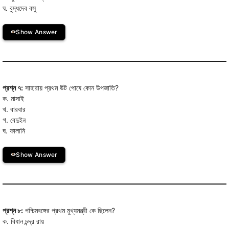
ঘ. বুদ্ধদেব বসু
Show Answer
প্রশ্ন ৭:
সাহারায় প্রথম উট পোষে কোন উপজাতি?
ক. মাসাই
খ. বারবার
গ. বেদুইন
ঘ. ফালানি
Show Answer
প্রশ্ন ৮:
পশ্চিমবঙ্গের প্রথম মুখ্যমন্ত্রী কে ছিলেন?
ক. বিধান চন্দ্র রায়