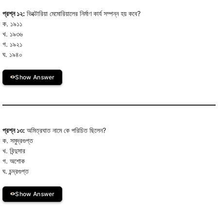
প্রশ্ন ১২:
ভিক্টোরিয়া মেমোরিয়ালের নির্মাণ কার্য সম্পন্ন হয় কবে?
ক. ১৯১১
খ. ১৯৩৬
গ. ১৯২১
ঘ. ১৯৪০
Show Answer
প্রশ্ন ১৩:
অমিত্রঘাত নামে কে পরিচিত ছিলেন?
ক. সমুদ্রগুপ্ত
খ. বিন্দুসার
গ. অশোক
ঘ. চন্দ্রগুপ্ত
Show Answer