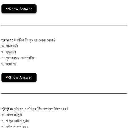
Show Answer
প্রশ্ন ৫:
টায়ালিন নিঃসৃত হয় কোথা থেকে?
ক. পাকস্থলী
খ. ক্ষুদ্রান্ত্র
গ. মুখগহ্বরের লালাগ্রন্থি
ঘ. অগ্ন্যাশয়
Show Answer
প্রশ্ন ৬:
কৃত্তিবাস পত্রিকাটির সম্পাদক ছিলেন কে?
ক. সলিল চৌধুরী
খ. শক্তি চট্টোপাধ্যায়
গ. সুনীল গঙ্গোপাধ্যায়