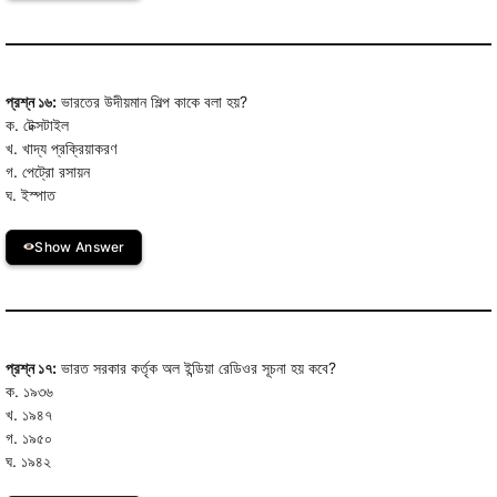
প্রশ্ন ১৬:
ভারতের উদীয়মান শিল্প কাকে বলা হয়?
ক. টেক্সটাইল
খ. খাদ্য প্রক্রিয়াকরণ
গ. পেট্রো রসায়ন
ঘ. ইস্পাত
Show Answer
প্রশ্ন ১৭:
ভারত সরকার কর্তৃক অল ইন্ডিয়া রেডিওর সূচনা হয় কবে?
ক. ১৯৩৬
খ. ১৯৪৭
গ. ১৯৫০
ঘ. ১৯৪২