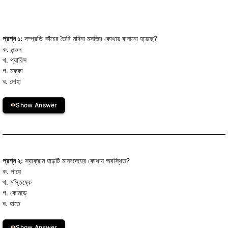
প্রশ্ন ১:
সম্প্রতি কাঁচের তৈরি মদিনা মসজিদ কোথায় বানানো হয়েছে?
ক. লন্ডন
খ. প্যারিস
গ. মক্কা
ঘ. দোহা
Show Answer
প্রশ্ন ২:
স্যাক্রাম হাড়টি মানবদেহের কোথায় অবস্থিত?
ক. পায়ে
খ. মস্তিষ্কে
গ. কোমড়ে
ঘ. হাতে
Show Answer