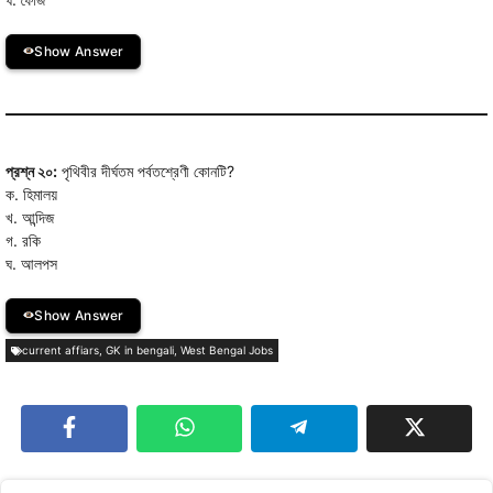
Show Answer
প্রশ্ন ২০:
পৃথিবীর দীর্ঘতম পর্বতশ্রেণী কোনটি?
ক. হিমালয়
খ. আন্দিজ
গ. রকি
ঘ. আলপস
Show Answer
current affiars
,
GK in bengali
,
West Bengal Jobs