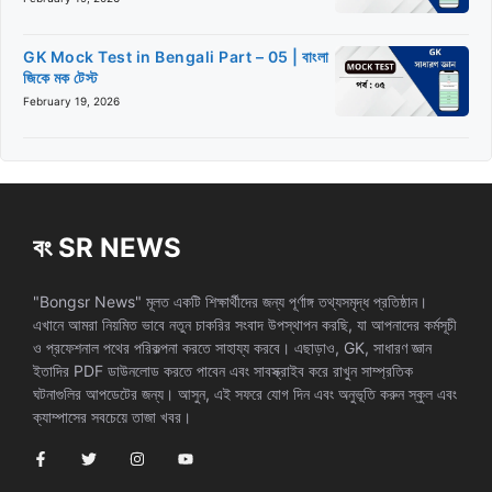
GK Mock Test in Bengali Part – 05 | বাংলা
জিকে মক টেস্ট
February 19, 2026
বং SR NEWS
"Bongsr News" মূলত একটি শিক্ষার্থীদের জন্য পূর্ণাঙ্গ তথ্যসমৃদ্ধ প্রতিষ্ঠান।
এখানে আমরা নিয়মিত ভাবে নতুন চাকরির সংবাদ উপস্থাপন করছি, যা আপনাদের কর্মসূচী
ও প্রফেশনাল পথের পরিকল্পনা করতে সাহায্য করবে। এছাড়াও, GK, সাধারণ জ্ঞান
ইতাদির PDF ডাউনলোড করতে পাবেন এবং সাবস্ক্রাইব করে রাখুন সাম্প্রতিক
ঘটনাগুলির আপডেটের জন্য। আসুন, এই সফরে যোগ দিন এবং অনুভূতি করুন স্কুল এবং
ক্যাম্পাসের সবচেয়ে তাজা খবর।