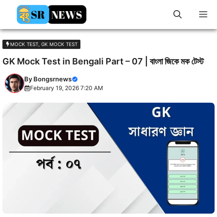
Skip
M
to
content
MOCK TEST
,
GK MOCK TEST
GK Mock Test in Bengali Part – 07 | বাংলা জিকে মক টেস্ট
By
Bongsrnews
February 19, 2026 7:20 AM