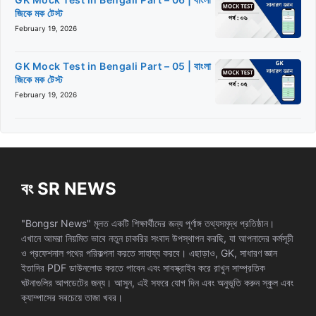
জিকে মক টেস্ট
February 19, 2026
GK Mock Test in Bengali Part – 05 | বাংলা
জিকে মক টেস্ট
February 19, 2026
বং SR NEWS
"Bongsr News" মূলত একটি শিক্ষার্থীদের জন্য পূর্ণাঙ্গ তথ্যসমৃদ্ধ প্রতিষ্ঠান।
এখানে আমরা নিয়মিত ভাবে নতুন চাকরির সংবাদ উপস্থাপন করছি, যা আপনাদের কর্মসূচী
ও প্রফেশনাল পথের পরিকল্পনা করতে সাহায্য করবে। এছাড়াও, GK, সাধারণ জ্ঞান
ইতাদির PDF ডাউনলোড করতে পাবেন এবং সাবস্ক্রাইব করে রাখুন সাম্প্রতিক
ঘটনাগুলির আপডেটের জন্য। আসুন, এই সফরে যোগ দিন এবং অনুভূতি করুন স্কুল এবং
ক্যাম্পাসের সবচেয়ে তাজা খবর।