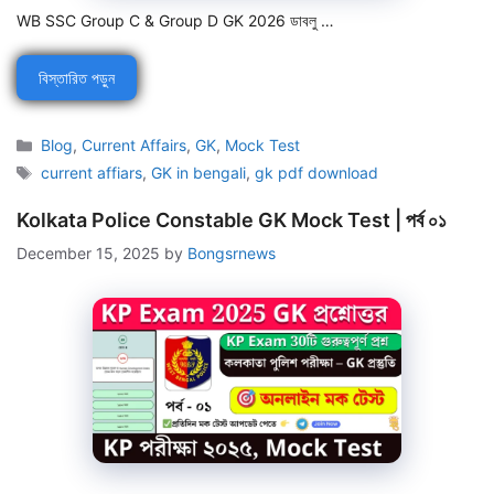
WB SSC Group C & Group D GK 2026 ডাবলু …
বিস্তারিত পড়ুন
Categories
Blog
,
Current Affairs
,
GK
,
Mock Test
Tags
current affiars
,
GK in bengali
,
gk pdf download
Kolkata Police Constable GK Mock Test | পর্ব ০১
December 15, 2025
by
Bongsrnews