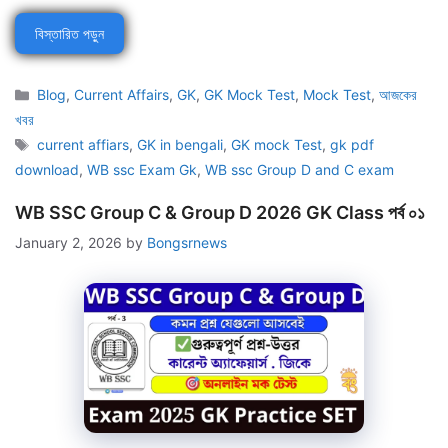
বিস্তারিত পড়ুন
Categories
Blog
,
Current Affairs
,
GK
,
GK Mock Test
,
Mock Test
,
আজকের
খবর
Tags
current affiars
,
GK in bengali
,
GK mock Test
,
gk pdf
download
,
WB ssc Exam Gk
,
WB ssc Group D and C exam
WB SSC Group C & Group D 2026 GK Class পর্ব ০১
January 2, 2026
by
Bongsrnews