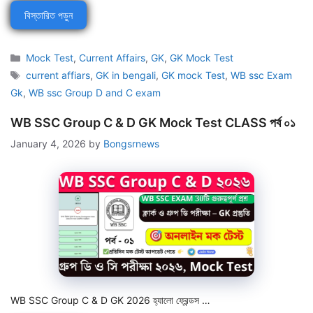
বিস্তারিত পড়ুন
Categories
Mock Test
,
Current Affairs
,
GK
,
GK Mock Test
Tags
current affiars
,
GK in bengali
,
GK mock Test
,
WB ssc Exam
Gk
,
WB ssc Group D and C exam
WB SSC Group C & D GK Mock Test CLASS পর্ব ০১
January 4, 2026
by
Bongsrnews
WB SSC Group C & D GK 2026 হ্যালো ফ্রেন্ডস …