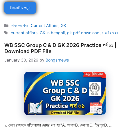
বিস্তারিত পড়ুন
Categories
আজকের খবর
,
Current Affairs
,
GK
Tags
current affiars
,
GK in bengali
,
gk pdf download
,
চাকরির খবর
WB SSC Group C & D GK 2026 Practice পর্ব ০১ |
Download PDF File
January 30, 2026
by
Bongsrnews
১. কোন রাজ্যকে পশ্চিমবঙ্গের দোসর বলা হয়?A. আসামB. মেঘালয়C. ত্রিপুরাD. …