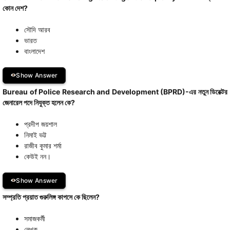
কোন দেশ?
সৌদি আরব
ভারত
বাংলাদেশ
Show Answer
Bureau of Police Research and Development (BPRD)-এর নতুন ডিরেক্টর
জেনারেল পদে নিযুক্ত হলেন কে?
প্রদীপ জয়শাল
নিমাই ভট্ট
রাজীব কুমার শর্মা
কেউই নন।
Show Answer
সম্প্রতি প্রয়াত গুরুলিঙ্গ কাপসে কে ছিলেন?
সমাজকর্মী
লেখক