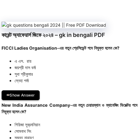
কারেন্ট অ্যাফেয়ার্স জিকে ২০২৪ – gk in bengali PDF
FICCI Ladies Organisation-
এর
নতুন
প্রেসিডেন্ট
পদে
নিযুক্ত
হলেন
কে
?
এ এস. রায়
জয়শ্রী দাস বর্মা
সুধা শ্রীকুমার
স্নেহা শর্মা
Show Answer
New India Assurance Company-এর নতুন চেয়ারম্যান ও ম্যানেজিং ডিরেক্টর পদে
নিযুক্ত হলেন কে?
গিরিজা সুব্রমনিয়ান
সোমনাথ সিং
সুমন্ত নারায়ণ