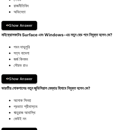
রাজনীতিবিদ
অভিনেতা
Show Answer
মাইক্রোসফটের Surface এবং Windows-এর নতুন হেড পদে নিযুক্ত হলেন কে?
পবন দাভুলুরি
সত্য নাদেলা
জর্জ কিনমন
সৌরভ রাও
Show Answer
ভারতীয় লোকপালের নতুন জুডিসিয়াল মেম্বার হিসাবে নিযুক্ত হলেন কে?
অলোক সিনহা
প্রভাত শ্রীবাস্তব
ঋতুরাজ আবাস্থি
কেউই নন