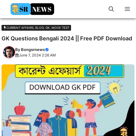
Skip
M
to
content
CURRENT AFFAIRS
,
BLOG
,
GK
,
MOCK TEST
GK Questions Bengali 2024 || Free PDF Download
By
Bongsrnews
June 7, 2024 2:26 AM