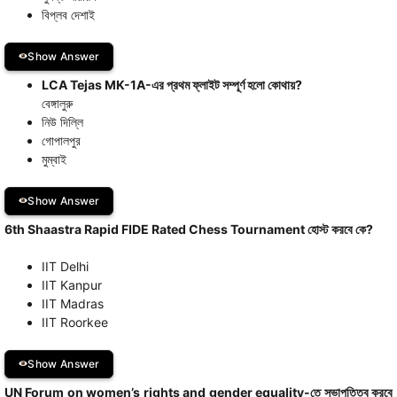
বিপ্লব দেশাই
Show Answer
LCA Tejas MK-1A-এর প্রথম ফ্লাইট সম্পূর্ণ হলো কোথায়?
বেঙ্গালুরু
নিউ দিল্লি
গোপালপুর
মুম্বাই
Show Answer
6th Shaastra Rapid FIDE Rated Chess Tournament হোস্ট করবে কে?
IIT Delhi
IIT Kanpur
IIT Madras
IIT Roorkee
Show Answer
UN Forum on women’s rights and gender equality-তে সভাপতিত্ব করবে