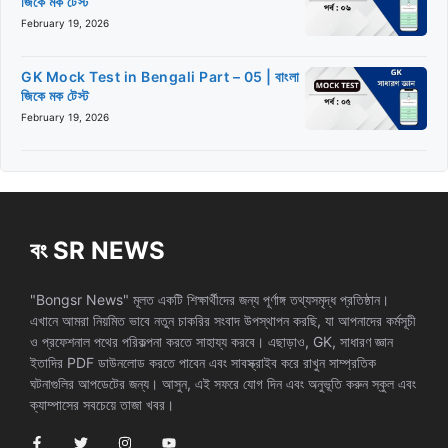
জিকে মক টেস্ট
February 19, 2026
GK Mock Test in Bengali Part – 05 | বাংলা
জিকে মক টেস্ট
February 19, 2026
বং SR NEWS
"Bongsr News" মূলত একটি শিক্ষার্থীদের জন্য পূর্ণাঙ্গ তথ্যসমৃদ্ধ প্রতিষ্ঠান।
এখানে আমরা নিয়মিত ভাবে নতুন চাকরির সংবাদ উপস্থাপন করছি, যা আপনাদের কর্মসূচী
ও প্রফেশনাল পথের পরিকল্পনা করতে সাহায্য করবে। এছাড়াও, GK, সাধারণ জ্ঞান
ইতাদির PDF ডাউনলোড করতে পাবেন এবং সাবস্ক্রাইব করে রাখুন সাম্প্রতিক
ঘটনাগুলির আপডেটের জন্য। আসুন, এই সফরে যোগ দিন এবং অনুভূতি করুন স্কুল এবং
ক্যাম্পাসের সবচেয়ে তাজা খবর।