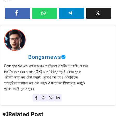
Bongsrnews
BongsrNews ওয়েবসাইটের প্রতিষ্ঠাতা ও পরিচালনাকারী, যেখানে
নিয়মিত জেনারেল নলেজ (GK) এবং বিভিন্ন প্রতিযোগিতামূলক
পরীক্ষার জন্য মক টেস্ট কনটেন্ট প্রকাশ করা হয়। শিক্ষার্থীদের
প্রস্তুতিতে সহায়তা করা এবং সহজ ও মানসম্মত শিক্ষামূলক কনটেন্ট
প্রদান করাই মূল লক্ষ্য।
Related Post