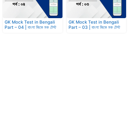
GK Mock Test in Bengali
GK Mock Test in Bengali
Part – 04 | বাংলা জিকে মক টেস্ট
Part – 03 | বাংলা জিকে মক টেস্ট