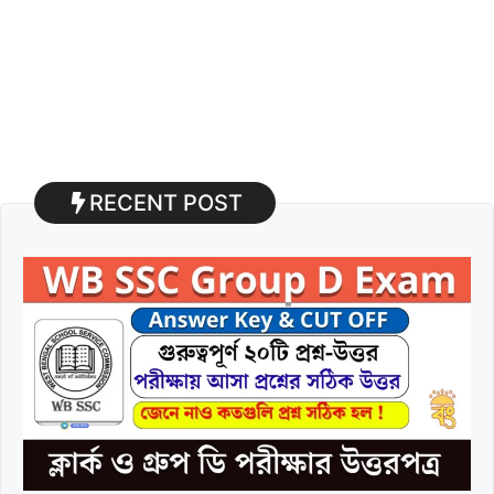
RECENT POST