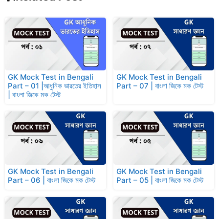
GK Mock Test in Bengali
GK Mock Test in Bengali
Part – 01 |আধুনিক ভারতের ইতিহাস
Part – 07 | বাংলা জিকে মক টেস্ট
| বাংলা জিকে মক টেস্ট
GK Mock Test in Bengali
GK Mock Test in Bengali
Part – 06 | বাংলা জিকে মক টেস্ট
Part – 05 | বাংলা জিকে মক টেস্ট