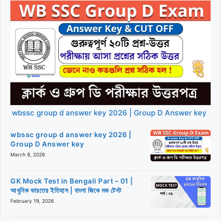
wbssc group d answer key 2026 | Group D Answer key
wbssc group d answer key 2026 |
Group D Answer key
March 8, 2026
GK Mock Test in Bengali Part – 01 |
আধুনিক ভারতের ইতিহাস | বাংলা জিকে মক টেস্ট
February 19, 2026