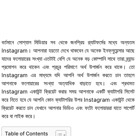
বর্তমানে সোশ্যাল মিডিয়ার সব থেকে জনপ্রিয় প্ল্যাটফর্মের মধ্যে অন্যতম
Instagram। আপনারা হয়তো দেখে থাকবেন যে অনেক ইনফ্লুয়েন্সার আছে
যাদের ফলোয়ারের সংখ্যা এতটাই বেশি যে অনেক বড় কোম্পানি সাথে তারা ব্র্যান্ড
প্রমোশন করে থাকেন এবং প্রচুর পরিমাণে অর্থ উপার্জন করে থাকে। তো
Instagram এর মাধ্যমে যদি আপনি অর্থ উপার্জন করতে চান তাহলে
আপনাকে ফলোয়ারের সংখ্যা অত্যাধিক বাড়াতে হবে। এবং প্রথমত
Instagram একাউন্ট ক্রিয়েট করার সময় আপনাকে একটি ক্যাটাগরি সিলেট
করে নিতে হবে যে আপনি কোন ক্যাটাগরির উপর Instagram একাউন্ট থেকে
ক্রিয়েট করতে চান যেখানে আপনার ভিডিও এবং ফটো ফলোয়াররা যাতে সাপোর্ট
করে বা লাইক করে।
Table of Contents