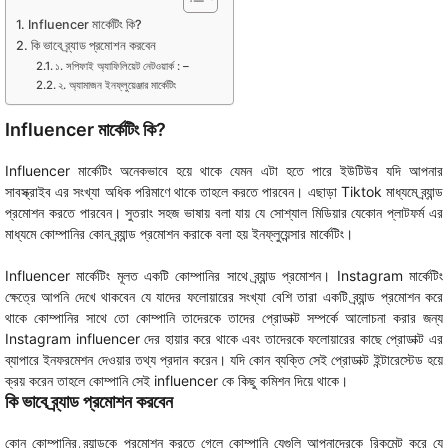
Influencer মার্কেটিং কি?
কি ভাবে ব্র্যাড প্রমোশন করবেন
১. সপিফাই অ্যাফিলিয়েট নেটওয়ার্ক : –
২. অ্যামাজন ইনফ্লুয়েঞ্জার মার্কেটিং
Influencer মার্কেটিং কি?
Influencer মার্কেটিং অনেকভাবে হয়ে থাকে যেমন এটা হতে পারে ইউটিউব যদি আপনার
সাবস্ক্রাইব এর সংখ্যা অধিক পরিমাণে থাকে তাহলে করতে পারবেন। এছাড়া Tiktok মাধ্যমে ব্র্যান্ড
প্রমোশন করতে পারবেন। সুতরাং সহজ ভাষায় বলা যায় যে সোশ্যাল মিডিয়ার যেকোন প্লাটফর্ম এর
মাধ্যমে কোম্পানির কোন ব্র্যান্ড প্রমোশন করাকে বলা হয় ইনফ্লুয়েন্সার মার্কেটিং।
Influencer মার্কেটিং মূলত একটি কোম্পানির সাথে ব্র্যান্ড প্রমোশন। Instagram মার্কেটিং
ক্ষেত্রে আপনি দেখে থাকবেন যে যাদের ফলোয়ারের সংখ্যা বেশি তারা একটি ব্র্যান্ড প্রমোশন করে
থাকে কোম্পানির সাথে তো কোম্পানি তাদেরকে তাদের প্রোডাক্ট সম্পর্কে আলোচনা করার জন্য
Instagram influencer দের হায়ার করে থাকে এবং তাদেরকে ফলোয়ারের কাছে প্রোডাক্ট এর
ব্যাপারে ইনফরমেশন দেওয়ার তথ্য প্রদান করেন। যদি কোন ব্যক্তি সেই প্রোডাক্ট ইন্টারেস্টেড হয়ে
ক্রয় করেন তাহলে কোম্পানি সেই influencer কে কিছু কমিশন দিয়ে থাকে।
কি ভাবে ব্র্যাড প্রমোশন করবেন
কোন কোম্পানির ব্র্যান্ডকে প্রমোশন করতে গেলে কোম্পানি যেগুলি আপনাদেরকে রিকমেন্ট করে যে