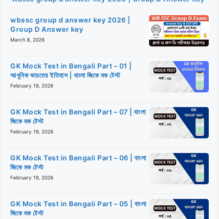
wbssc group d answer key 2026 |
Group D Answer key
March 8, 2026
GK Mock Test in Bengali Part – 01 |
আধুনিক ভারতের ইতিহাস | বাংলা জিকে মক টেস্ট
February 19, 2026
GK Mock Test in Bengali Part – 07 | বাংলা
জিকে মক টেস্ট
February 19, 2026
GK Mock Test in Bengali Part – 06 | বাংলা
জিকে মক টেস্ট
February 19, 2026
GK Mock Test in Bengali Part – 05 | বাংলা
জিকে মক টেস্ট