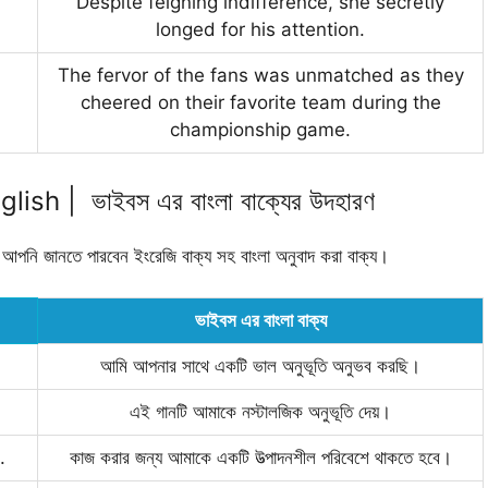
Despite feigning indifference, she secretly
longed for his attention.
The fervor of the fans was unmatched as they
cheered on their favorite team during the
championship game.
sh | ভাইবস এর বাংলা বাক্যের উদহারণ
আপনি জানতে পারবেন ইংরেজি বাক্য সহ বাংলা অনুবাদ করা বাক্য।
ভাইবস এর বাংলা বাক্য
আমি আপনার সাথে একটি ভাল অনুভূতি অনুভব করছি।
এই গানটি আমাকে নস্টালজিক অনুভূতি দেয়।
.
কাজ করার জন্য আমাকে একটি উত্পাদনশীল পরিবেশে থাকতে হবে।