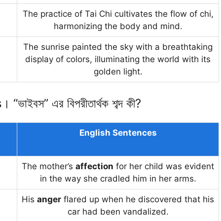
The practice of Tai Chi cultivates the flow of chi,
harmonizing the body and mind.
The sunrise painted the sky with a breathtaking
display of colors, illuminating the world with its
golden light.
াইবস” এর বিপরীতার্থক শব্দ কী?
English Sentences
The mother’s
affection
for her child was evident
in the way she cradled him in her arms.
His
anger
flared up when he discovered that his
car had been vandalized.