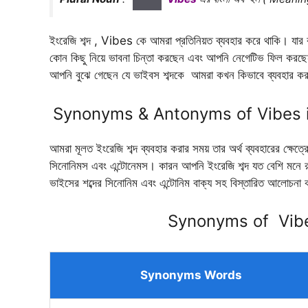
ইংরেজি শব্দ , Vibes কে আমরা প্রতিনিয়ত ব্যবহার করে থাকি। যার
কোন কিছু নিয়ে ভাবনা চিন্তা করছেন এবং আপনি নেগেটিভ ফিল কর
আপনি বুঝে গেছেন যে ভাইবস শব্দকে আমরা কখন কিভাবে ব্যবহার কর
Synonyms & Antonyms of Vibes in Beng
আমরা মূলত ইংরেজি শব্দ ব্যবহার করার সময় তার অর্থ ব্যবহারের ক্ষ
সিনোনিমস এবং এন্টোনেমস। কারন আপনি ইংরেজি শব্দ যত বেশি মনে 
ভাইসের শব্দের সিনোনিম এবং এন্টোনিম বাক্য সহ বিস্তারিত আলোচন
Synonyms of Vibes। ভ
Synonyms Words