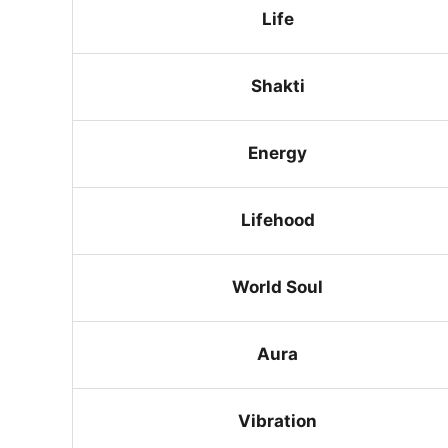
Life
Shakti
Energy
Lifehood
World Soul
Aura
Vibration