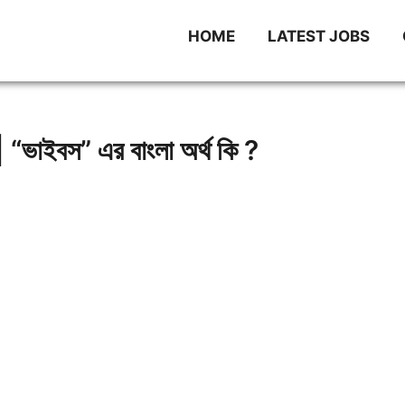
HOME
LATEST JOBS
ইবস” এর বাংলা অর্থ কি ?