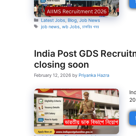
Categories
Latest Jobs
,
Blog
,
Job News
Tags
job news
,
wb Jobs
,
চাকরির খবর
India Post GDS Recruit
closing soon
February 12, 2026
by
Priyanka Hazra
In
20