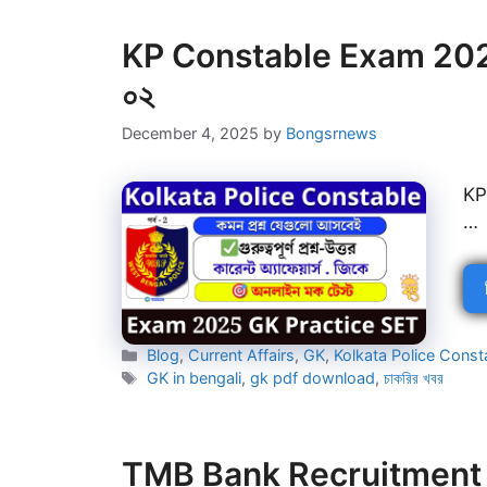
KP Constable Exam 2025 G
০২
December 4, 2025
by
Bongsrnews
KP
…
Categories
Blog
,
Current Affairs
,
GK
,
Kolkata Police Cons
Tags
GK in bengali
,
gk pdf download
,
চাকরির খবর
TMB Bank Recruitment