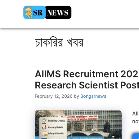
Skip
to
content
চাকরির খবর
AIIMS Recruitment 2026
Research Scientist Pos
February 12, 2026
by
Bongsrnews
AI
no