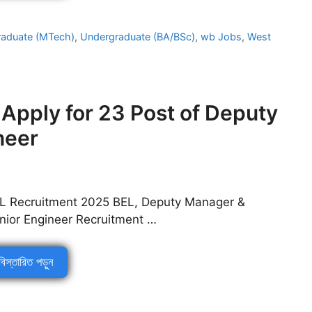
raduate (MTech)
,
Undergraduate (BA/BSc)
,
wb Jobs
,
West
Apply for 23 Post of Deputy
neer
L Recruitment 2025 BEL, Deputy Manager &
nior Engineer Recruitment …
বিস্তারিত পড়ুন