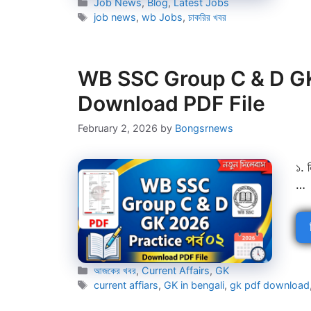
Categories
Job News
,
Blog
,
Latest Jobs
Tags
job news
,
wb Jobs
,
চাকরির খবর
WB SSC Group C & D GK 2
Download PDF File
February 2, 2026
by
Bongsrnews
১. 
…
Categories
আজকের খবর
,
Current Affairs
,
GK
Tags
current affiars
,
GK in bengali
,
gk pdf download