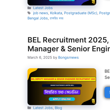
Categories
Latest Jobs
Tags
job news
,
Kolkata
,
Postgraduate (MSc)
,
Postg
Bengal Jobs
,
চাকরির খবর
BEL Recruitment 2025, 
Manager & Senior Engi
March 6, 2025
by
Bongsrnews
BE
Se
Categories
Latest Jobs
,
Blog