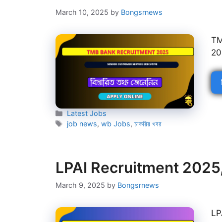
March 10, 2025
by
Bongsrnews
TM
20
Categories
Latest Jobs
Tags
job news
,
wb Jobs
,
চাকরির খবর
LPAI Recruitment 2025,
March 9, 2025
by
Bongsrnews
LP