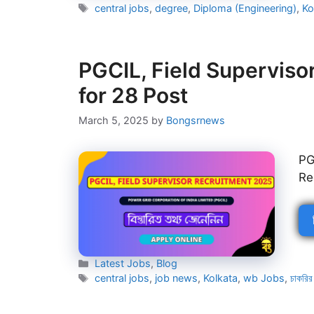
Tags
central jobs
,
degree
,
Diploma (Engineering)
,
Ko
PGCIL, Field Superviso
for 28 Post
March 5, 2025
by
Bongsrnews
PG
Re
Categories
Latest Jobs
,
Blog
Tags
central jobs
,
job news
,
Kolkata
,
wb Jobs
,
চাকরির